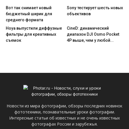
Вот так снимает новый
Sony тестирует шесть новых
бюджетный ширик для
объективов
среднего формата
Hoya выпустили диффузные
CineD: динамический
фильтры для креативных
диапазон DJI Osmo Pocket
съемок
4P выше, чем у любой...
Новости из мира фотографии, обзоры последних новинок
фототехники, познавательные уроки фотографии.
Интересные статьи об известных и не очень известных
фотографах России и зарубежья.