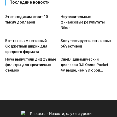
Последние новости
Этот стедикам стоит 10
Неутешительные
тысяч долларов
финансовые результаты
Nikon
Вот так снимает новый
Sony тестирует шесть новых
бюджетный ширик для
объективов
среднего формата
Hoya выпустили диффузные
CineD: динамический
фильтры для креативных
диапазон DJI Osmo Pocket
съемок
4P выше, чем у любой...