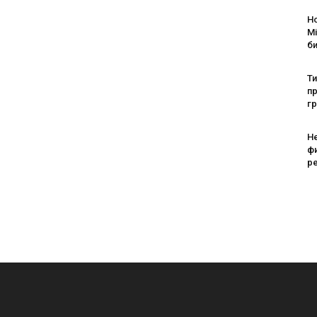
Н
Mi
б
Т
пр
г
Н
ф
ре