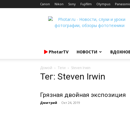
Canon
Nikon
Sony
Fujifilm
Olympus
Panasoni
Photar.ru
PhotarTV
НОВОСТИ
ВДОХНО
Домой
Теги
Steven Irwin
Тег: Steven Irwin
Грязная двойная экспозиция
Дмитрий
-
Окт 24, 2019