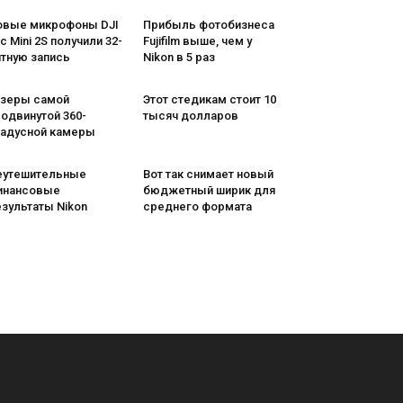
овые микрофоны DJI
Прибыль фотобизнеса
c Mini 2S получили 32-
Fujifilm выше, чем у
итную запись
Nikon в 5 раз
изеры самой
Этот стедикам стоит 10
одвинутой 360-
тысяч долларов
радусной камеры
еутешительные
Вот так снимает новый
инансовые
бюджетный ширик для
зультаты Nikon
среднего формата