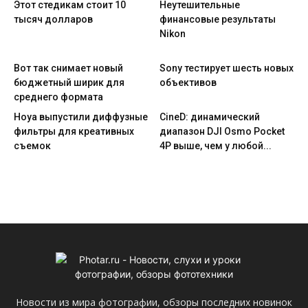
Этот стедикам стоит 10
Неутешительные
тысяч долларов
финансовые результаты
Nikon
Вот так снимает новый
Sony тестирует шесть новых
бюджетный ширик для
объективов
среднего формата
Hoya выпустили диффузные
CineD: динамический
фильтры для креативных
диапазон DJI Osmo Pocket
съемок
4P выше, чем у любой...
Новости из мира фотографии, обзоры последних новинок