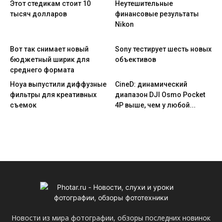
Этот стедикам стоит 10
Неутешительные
тысяч долларов
финансовые результаты
Nikon
Вот так снимает новый
Sony тестирует шесть новых
бюджетный ширик для
объективов
среднего формата
Hoya выпустили диффузные
CineD: динамический
фильтры для креативных
диапазон DJI Osmo Pocket
съемок
4P выше, чем у любой...
Новости из мира фотографии, обзоры последних новинок