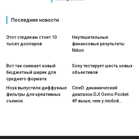
Последние новости
Этот стедикам стоит 10
Неутешительные
тысяч долларов
финансовые результаты
Nikon
Вот так снимает новый
Sony тестирует шесть новых
бюджетный ширик для
объективов
среднего формата
Hoya выпустили диффузные
CineD: динамический
фильтры для креативных
диапазон DJI Osmo Pocket
съемок
4P выше, чем у любой...