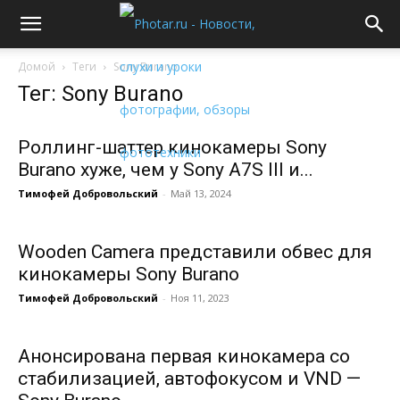
Домой
Теги
Sony Burano
Тег: Sony Burano
Роллинг-шаттер кинокамеры Sony
Burano хуже, чем у Sony A7S III и...
Тимофей Добровольский
-
Май 13, 2024
Wooden Camera представили обвес для
кинокамеры Sony Burano
Тимофей Добровольский
-
Ноя 11, 2023
Анонсирована первая кинокамера cо
стабилизацией, автофокусом и VND —