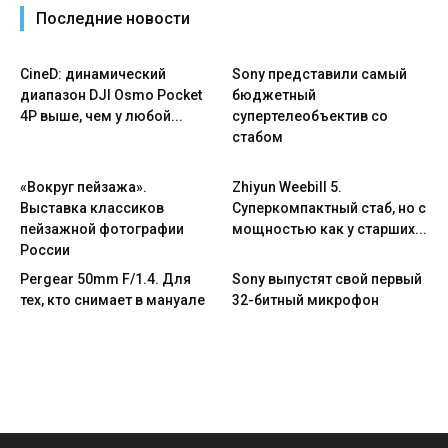
Последние новости
CineD: динамический
Sony представили самый
диапазон DJI Osmo Pocket
бюджетный
4P выше, чем у любой...
супертелеобъектив со
стабом
«Вокруг пейзажа».
Zhiyun Weebill 5.
Выставка классиков
Cуперкомпактный стаб, но с
пейзажной фотографии
мощностью как у старших...
России
Pergear 50mm F/1.4. Для
Sony выпустят свой первый
тех, кто снимает в мануале
32-битный микрофон