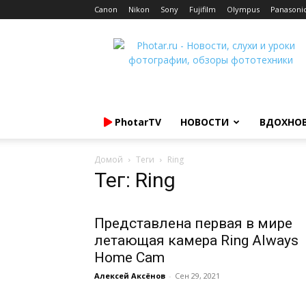
Canon
Nikon
Sony
Fujifilm
Olympus
Panasoni
Photar.ru
PhotarTV
НОВОСТИ
ВДОХНО
Домой
Теги
Ring
Тег: Ring
Представлена первая в мире
летающая камера Ring Always
Home Cam
Алексей Аксёнов
-
Сен 29, 2021