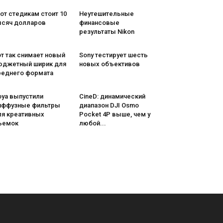
от стедикам стоит 10
Неутешительные
ысяч долларов
финансовые
результаты Nikon
т так снимает новый
Sony тестирует шесть
юджетный ширик для
новых объективов
реднего формата
oya выпустили
CineD: динамический
иффузные фильтры
диапазон DJI Osmo
ля креативных
Pocket 4P выше, чем у
ъемок
любой...