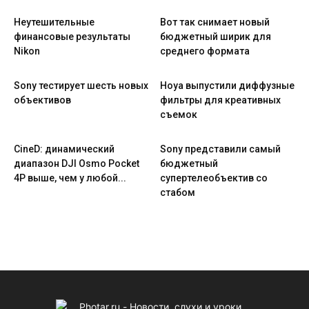
Неутешительные
Вот так снимает новый
финансовые результаты
бюджетный ширик для
Nikon
среднего формата
Sony тестирует шесть новых
Hoya выпустили диффузные
объективов
фильтры для креативных
съемок
CineD: динамический
Sony представили самый
диапазон DJI Osmo Pocket
бюджетный
4P выше, чем у любой...
супертелеобъектив со
стабом