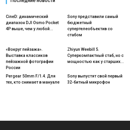
Последние новости
CineD: динамический
Sony представили самый
диапазон DJI Osmo Pocket
бюджетный
4P выше, чем у любой...
супертелеобъектив со
стабом
«Вокруг пейзажа».
Zhiyun Weebill 5.
Выставка классиков
Cуперкомпактный стаб, но с
пейзажной фотографии
мощностью как у старших...
России
Pergear 50mm F/1.4. Для
Sony выпустят свой первый
тех, кто снимает в мануале
32-битный микрофон