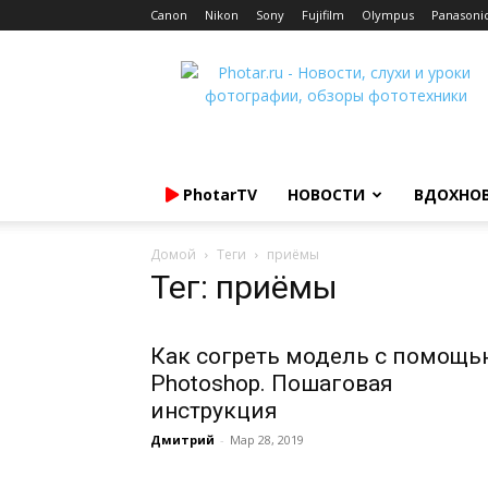
Canon
Nikon
Sony
Fujifilm
Olympus
Panasoni
Photar.ru
PhotarTV
НОВОСТИ
ВДОХНО
Домой
Теги
приёмы
Тег: приёмы
Как согреть модель с помощ
Photoshop. Пошаговая
инструкция
Дмитрий
-
Мар 28, 2019