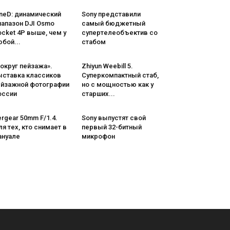
neD: динамический
Sony представили
иапазон DJI Osmo
самый бюджетный
cket 4P выше, чем у
супертелеобъектив со
бой...
стабом
округ пейзажа».
Zhiyun Weebill 5.
ыставка классиков
Cуперкомпактный стаб,
ейзажной фотографии
но с мощностью как у
оссии
старших...
rgear 50mm F/1.4.
Sony выпустят свой
я тех, кто снимает в
первый 32-битный
ануале
микрофон