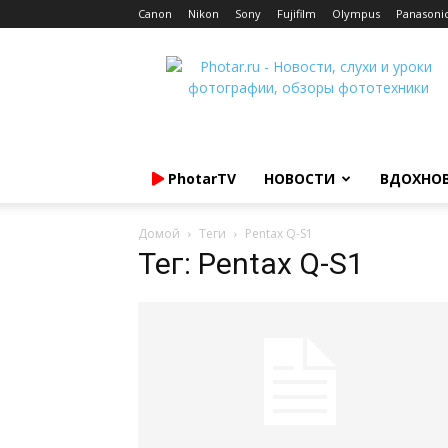
Canon
Nikon
Sony
Fujifilm
Olympus
Panasoni
Photar.ru
PhotarTV
НОВОСТИ
ВДОХНО
Домой
Теги
Pentax Q-S1
Тег: Pentax Q-S1