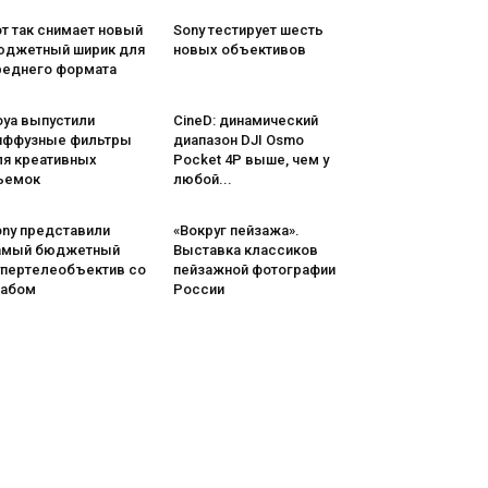
т так снимает новый
Sony тестирует шесть
юджетный ширик для
новых объективов
реднего формата
oya выпустили
CineD: динамический
иффузные фильтры
диапазон DJI Osmo
ля креативных
Pocket 4P выше, чем у
ъемок
любой...
ony представили
«Вокруг пейзажа».
амый бюджетный
Выставка классиков
упертелеобъектив со
пейзажной фотографии
табом
России