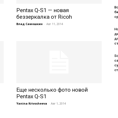
Во
Pentax Q-S1 — новая
б
беззеркалка от Ricoh
с
Влад Самошкин
-
Авг 11, 2014
H
д
д
с
S
с
с
с
Еще несколько фото новой
Pentax Q-S1
Yanina Krivosheeva
-
Авг 1, 2014