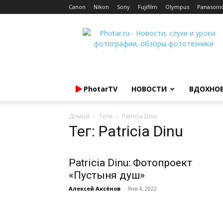
Canon
Nikon
Sony
Fujifilm
Olympus
Panasoni
Photar.ru
PhotarTV
НОВОСТИ
ВДОХНО
Домой
Теги
Patricia Dinu
Тег: Patricia Dinu
Patricia Dinu: Фотопроект
«Пустыня душ»
Алексей Аксёнов
-
Янв 4, 2022