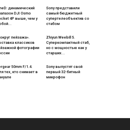
neD: динамический
Sony представили
иапазон DJI Osmo
самый бюджетный
cket 4P выше, чем у
супертелеобъектив со
бой...
стабом
округ пейзажа».
Zhiyun Weebill 5.
ыставка классиков
Cуперкомпактный стаб,
ейзажной фотографии
но с мощностью как у
оссии
старших...
rgear 50mm F/1.4.
Sony выпустят свой
я тех, кто снимает в
первый 32-битный
ануале
микрофон