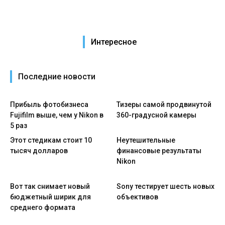
Интересное
Последние новости
Прибыль фотобизнеса
Тизеры самой продвинутой
Fujifilm выше, чем у Nikon в
360-градусной камеры
5 раз
Этот стедикам стоит 10
Неутешительные
тысяч долларов
финансовые результаты
Nikon
Вот так снимает новый
Sony тестирует шесть новых
бюджетный ширик для
объективов
среднего формата