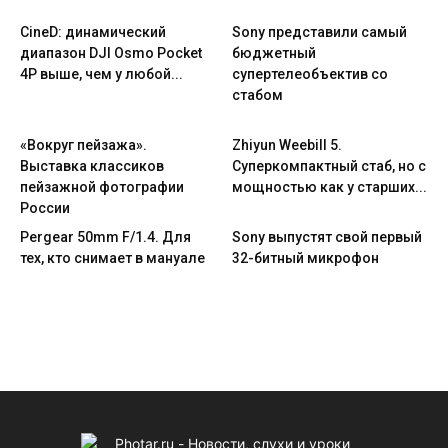
CineD: динамический
Sony представили самый
диапазон DJI Osmo Pocket
бюджетный
4P выше, чем у любой...
супертелеобъектив со
стабом
«Вокруг пейзажа».
Zhiyun Weebill 5.
Выставка классиков
Cуперкомпактный стаб, но с
пейзажной фотографии
мощностью как у старших...
России
Pergear 50mm F/1.4. Для
Sony выпустят свой первый
тех, кто снимает в мануале
32-битный микрофон