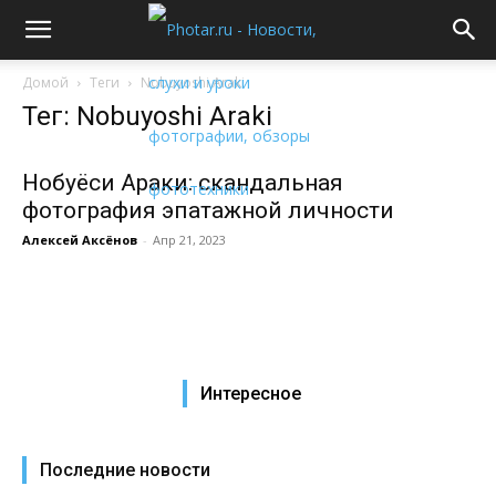
Домой
Теги
Nobuyoshi Araki
Тег: Nobuyoshi Araki
Нобуёси Араки: скандальная
фотография эпатажной личности
Алексей Аксёнов
-
Апр 21, 2023
Интересное
Последние новости