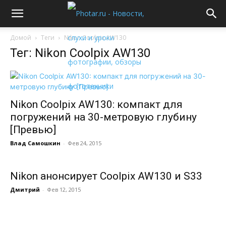
Домой
Теги
Nikon Coolpix AW130
Тег: Nikon Coolpix AW130
Nikon Coolpix AW130: компакт для
погружений на 30-метровую глубину
[Превью]
Влад Самошкин
-
Фев 24, 2015
Nikon анонсирует Coolpix AW130 и S33
Дмитрий
-
Фев 12, 2015