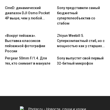
CineD: динамический
Sony представили самый
диапазон DJI Osmo Pocket
бюджетный
4P выше, чем у любой...
супертелеобъектив со
стабом
«Вокруг пейзажа».
Zhiyun Weebill 5.
Выставка классиков
Cуперкомпактный стаб, но с
пейзажной фотографии
мощностью как у старших...
России
Pergear 50mm F/1.4. Для
Sony выпустят свой первый
тех, кто снимает в мануале
32-битный микрофон