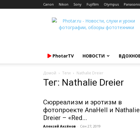
Canon
Nikon
Sony
Fujifilm
Olympus
Panasoni
Photar.ru
PhotarTV
НОВОСТИ
ВДОХНО
Домой
Теги
Nathalie Dreier
Тег: Nathalie Dreier
Сюрреализм и эротизм в
фотопроекте AnaHell и Nathalie
Dreier – «Red...
Алексей Аксёнов
-
Сен 27, 2019