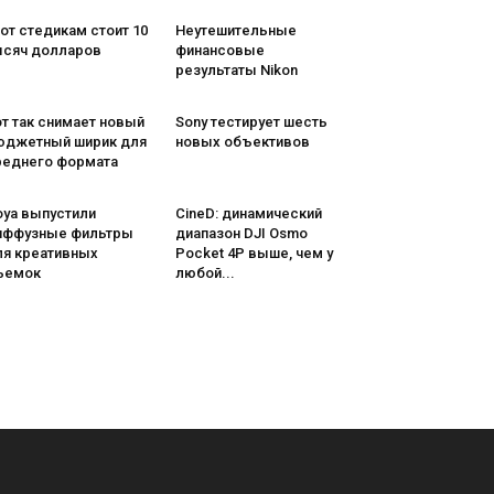
от стедикам стоит 10
Неутешительные
ысяч долларов
финансовые
результаты Nikon
т так снимает новый
Sony тестирует шесть
юджетный ширик для
новых объективов
реднего формата
oya выпустили
CineD: динамический
иффузные фильтры
диапазон DJI Osmo
ля креативных
Pocket 4P выше, чем у
ъемок
любой...