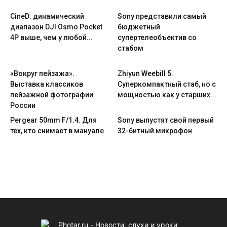
CineD: динамический
Sony представили самый
диапазон DJI Osmo Pocket
бюджетный
4P выше, чем у любой...
супертелеобъектив со
стабом
«Вокруг пейзажа».
Zhiyun Weebill 5.
Выставка классиков
Cуперкомпактный стаб, но с
пейзажной фотографии
мощностью как у старших...
России
Pergear 50mm F/1.4. Для
Sony выпустят свой первый
тех, кто снимает в мануале
32-битный микрофон