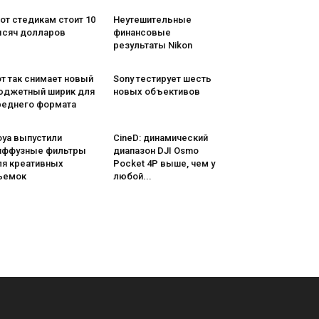
от стедикам стоит 10
Неутешительные
ысяч долларов
финансовые
результаты Nikon
т так снимает новый
Sony тестирует шесть
юджетный ширик для
новых объективов
реднего формата
oya выпустили
CineD: динамический
иффузные фильтры
диапазон DJI Osmo
ля креативных
Pocket 4P выше, чем у
ъемок
любой...