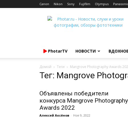
Canon
Nikon
Sony
Fujifilm
Olympus
Panasoni
Photar.ru
PhotarTV
НОВОСТИ
ВДОХНО
Домой
Теги
Mangrove Photography Awards 20
Тег: Mangrove Photog
Объявлены победители
конкурса Mangrove Photography
Awards 2022
Алексей Аксёнов
-
Ноя 9, 2022