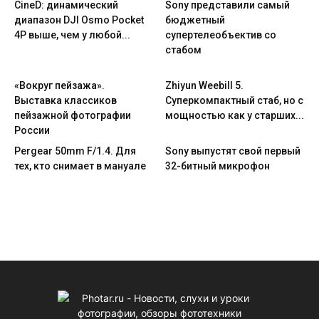
CineD: динамический
Sony представили самый
диапазон DJI Osmo Pocket
бюджетный
4P выше, чем у любой...
супертелеобъектив со
стабом
«Вокруг пейзажа».
Zhiyun Weebill 5.
Выставка классиков
Cуперкомпактный стаб, но с
пейзажной фотографии
мощностью как у старших...
России
Pergear 50mm F/1.4. Для
Sony выпустят свой первый
тех, кто снимает в мануале
32-битный микрофон