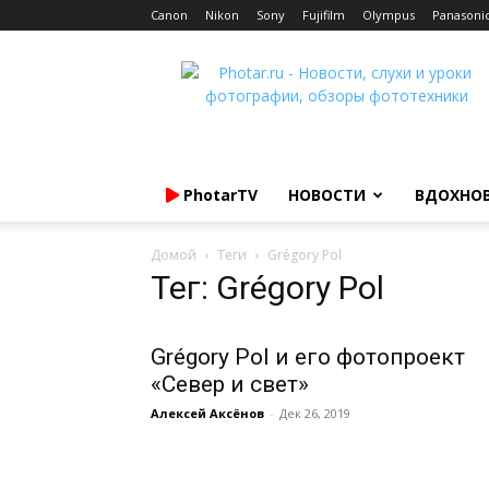
Canon
Nikon
Sony
Fujifilm
Olympus
Panasoni
Photar.ru
PhotarTV
НОВОСТИ
ВДОХНО
Домой
Теги
Grégory Pol
Тег: Grégory Pol
Grégory Pol и его фотопроект
«Север и свет»
Алексей Аксёнов
-
Дек 26, 2019