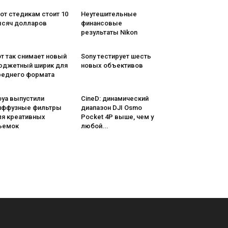
от стедикам стоит 10
Неутешительные
ысяч долларов
финансовые
результаты Nikon
т так снимает новый
Sony тестирует шесть
юджетный ширик для
новых объективов
реднего формата
oya выпустили
CineD: динамический
иффузные фильтры
диапазон DJI Osmo
ля креативных
Pocket 4P выше, чем у
ъемок
любой...