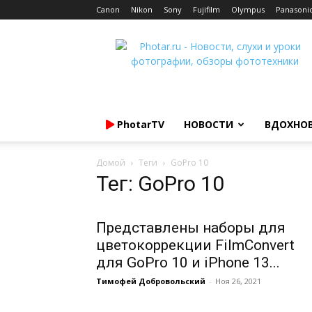
Canon
Nikon
Sony
Fujifilm
Olympus
Panasoni
Photar.ru
PhotarTV
НОВОСТИ
ВДОХНО
Домой
Теги
GoPro 10
Тег: GoPro 10
Представлены наборы для
цветокоррекции FilmConvert
для GoPro 10 и iPhone 13...
Тимофей Добровольский
-
Ноя 26, 2021