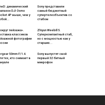
neD: динамический
Sony представили
иапазон DJI Osmo
самый бюджетный
cket 4P выше, чем у
супертелеобъектив со
бой...
стабом
округ пейзажа».
Zhiyun Weebill 5.
ыставка классиков
Cуперкомпактный стаб,
ейзажной фотографии
но с мощностью как у
оссии
старших...
rgear 50mm F/1.4.
Sony выпустят свой
я тех, кто снимает в
первый 32-битный
ануале
микрофон