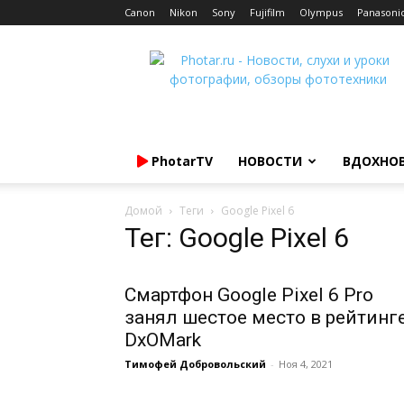
Canon
Nikon
Sony
Fujifilm
Olympus
Panasoni
Photar.ru
PhotarTV
НОВОСТИ
ВДОХНО
Домой
Теги
Google Pixel 6
Тег: Google Pixel 6
Смартфон Google Pixel 6 Pro
занял шестое место в рейтинг
DxOMark
Тимофей Добровольский
-
Ноя 4, 2021