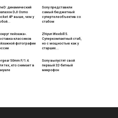
neD: динамический
Sony представили
иапазон DJI Osmo
самый бюджетный
cket 4P выше, чем у
супертелеобъектив со
бой...
стабом
округ пейзажа».
Zhiyun Weebill 5.
ыставка классиков
Cуперкомпактный стаб,
ейзажной фотографии
но с мощностью как у
оссии
старших...
rgear 50mm F/1.4.
Sony выпустят свой
я тех, кто снимает в
первый 32-битный
ануале
микрофон