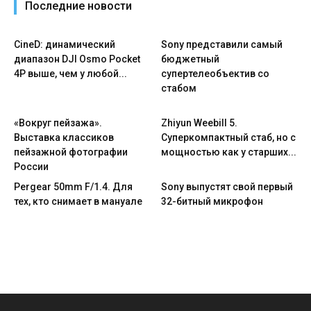
Последние новости
CineD: динамический
Sony представили самый
диапазон DJI Osmo Pocket
бюджетный
4P выше, чем у любой...
супертелеобъектив со
стабом
«Вокруг пейзажа».
Zhiyun Weebill 5.
Выставка классиков
Cуперкомпактный стаб, но с
пейзажной фотографии
мощностью как у старших...
России
Pergear 50mm F/1.4. Для
Sony выпустят свой первый
тех, кто снимает в мануале
32-битный микрофон