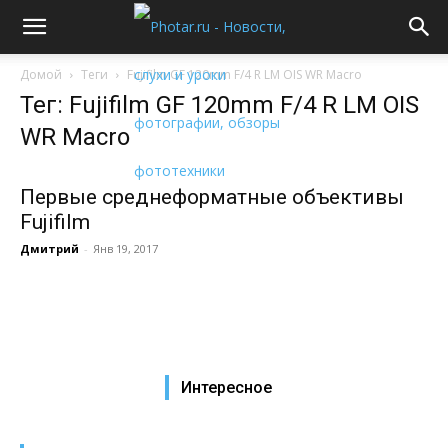
Домой
Теги
Fujifilm GF 120mm F/4 R LM OIS WR Macro
Тег: Fujifilm GF 120mm F/4 R LM OIS
WR Macro
Первые среднеформатные объективы
Fujifilm
Дмитрий
-
Янв 19, 2017
Интересное