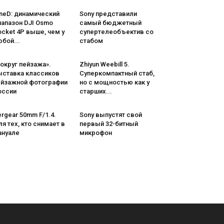
neD: динамический
Sony представили
иапазон DJI Osmo
самый бюджетный
cket 4P выше, чем у
супертелеобъектив со
бой...
стабом
округ пейзажа».
Zhiyun Weebill 5.
ыставка классиков
Cуперкомпактный стаб,
ейзажной фотографии
но с мощностью как у
оссии
старших...
rgear 50mm F/1.4.
Sony выпустят свой
я тех, кто снимает в
первый 32-битный
ануале
микрофон