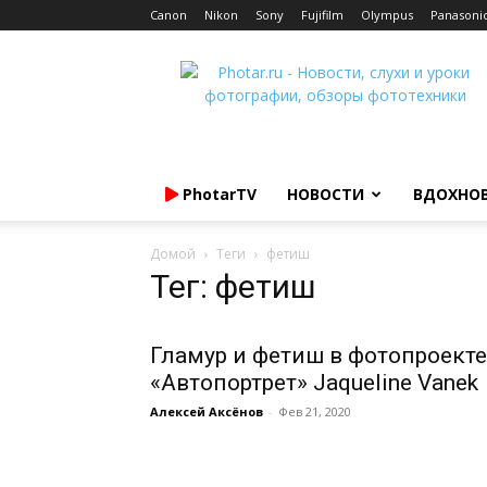
Canon
Nikon
Sony
Fujifilm
Olympus
Panasoni
Photar.ru
PhotarTV
НОВОСТИ
ВДОХНО
Домой
Теги
фетиш
Тег: фетиш
Гламур и фетиш в фотопроекте
«Автопортрет» Jaqueline Vanek
Алексей Аксёнов
-
Фев 21, 2020