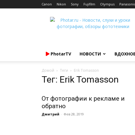
Canon
Nikon
Sony
Fujifilm
Olympus
Panasoni
Photar.ru
PhotarTV
НОВОСТИ
ВДОХНО
Домой
Теги
Erik Tomasson
Тег: Erik Tomasson
От фотографии к рекламе и
обратно
Дмитрий
-
Фев 28, 2019