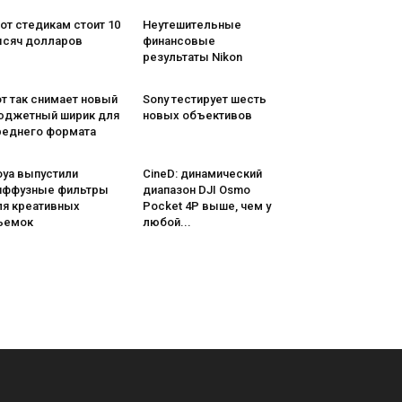
от стедикам стоит 10
Неутешительные
ысяч долларов
финансовые
результаты Nikon
т так снимает новый
Sony тестирует шесть
юджетный ширик для
новых объективов
реднего формата
oya выпустили
CineD: динамический
иффузные фильтры
диапазон DJI Osmo
ля креативных
Pocket 4P выше, чем у
ъемок
любой...