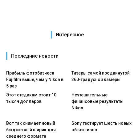
Интересное
Последние новости
Прибыль фотобизнеса
Тизеры самой продвинутой
Fujifilm выше, чем у Nikon в
360-градусной камеры
5 раз
Этот стедикам стоит 10
Неутешительные
тысяч долларов
финансовые результаты
Nikon
Вот так снимает новый
Sony тестирует шесть новых
бюджетный ширик для
объективов
среднего формата