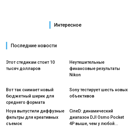
Интересное
Последние новости
Этот стедикам стоит 10
Неутешительные
тысяч долларов
финансовые результаты
Nikon
Вот так снимает новый
Sony тестирует шесть новых
бюджетный ширик для
объективов
среднего формата
Hoya выпустили диффузные
CineD: динамический
фильтры для креативных
диапазон DJI Osmo Pocket
съемок
4P выше, чем у любой...