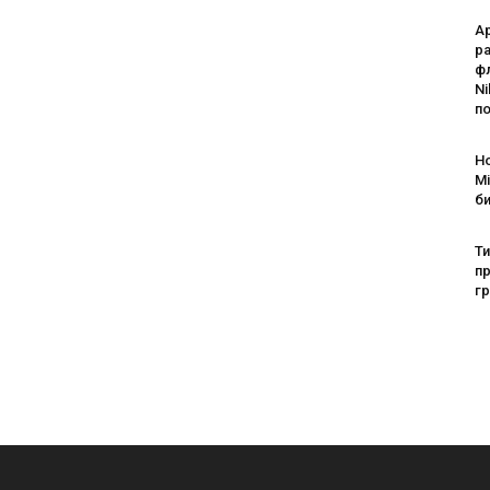
Ap
р
ф
N
п
Н
Mi
б
Т
пр
г