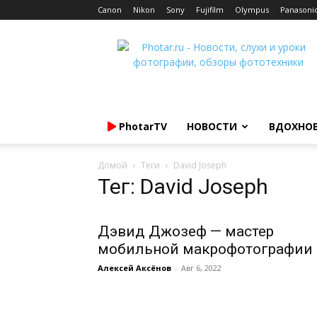
Canon
Nikon
Sony
Fujifilm
Olympus
Panasoni
Photar.ru
PhotarTV
НОВОСТИ
ВДОХНО
Домой
Теги
David Joseph
Тег: David Joseph
Дэвид Джозеф — мастер
мобильной макрофотографии
Алексей Аксёнов
-
Авг 6, 2022