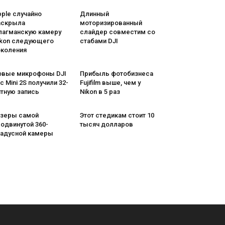
ple случайно
Длинный
аскрыла
моторизированный
лагманскую камеру
слайдер совместим со
ikon следующего
стабами DJI
околения
овые микрофоны DJI
Прибыль фотобизнеса
c Mini 2S получили 32-
Fujifilm выше, чем у
итную запись
Nikon в 5 раз
изеры самой
Этот стедикам стоит 10
одвинутой 360-
тысяч долларов
радусной камеры