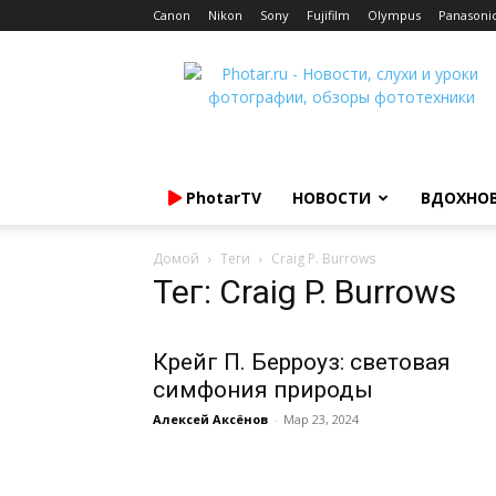
Canon
Nikon
Sony
Fujifilm
Olympus
Panasoni
Photar.ru
PhotarTV
НОВОСТИ
ВДОХНО
Домой
Теги
Craig P. Burrows
Тег: Craig P. Burrows
Крейг П. Берроуз: световая
симфония природы
Алексей Аксёнов
-
Мар 23, 2024