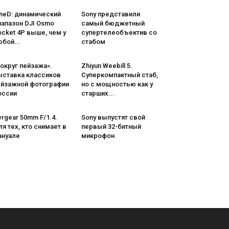
neD: динамический
Sony представили
иапазон DJI Osmo
самый бюджетный
cket 4P выше, чем у
супертелеобъектив со
бой...
стабом
округ пейзажа».
Zhiyun Weebill 5.
ыставка классиков
Cуперкомпактный стаб,
ейзажной фотографии
но с мощностью как у
оссии
старших...
rgear 50mm F/1.4.
Sony выпустят свой
я тех, кто снимает в
первый 32-битный
ануале
микрофон