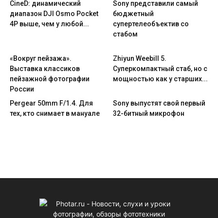
CineD: динамический
Sony представили самый
диапазон DJI Osmo Pocket
бюджетный
4P выше, чем у любой...
супертелеобъектив со
стабом
«Вокруг пейзажа».
Zhiyun Weebill 5.
Выставка классиков
Cуперкомпактный стаб, но с
пейзажной фотографии
мощностью как у старших...
России
Pergear 50mm F/1.4. Для
Sony выпустят свой первый
тех, кто снимает в мануале
32-битный микрофон