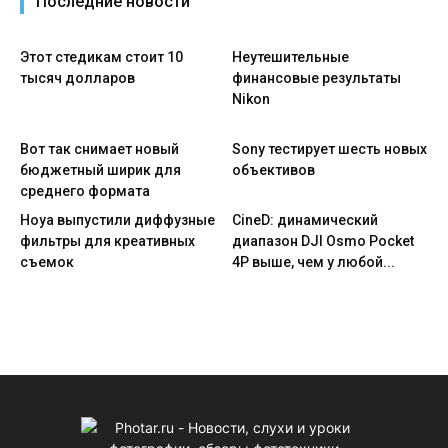
Последние новости
Этот стедикам стоит 10
Неутешительные
тысяч долларов
финансовые результаты
Nikon
Вот так снимает новый
Sony тестирует шесть новых
бюджетный ширик для
объективов
среднего формата
Hoya выпустили диффузные
CineD: динамический
фильтры для креативных
диапазон DJI Osmo Pocket
съемок
4P выше, чем у любой...