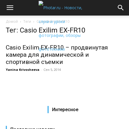
Домой
Теги
Casio Exilim EX-FR10
Тег: Casio Exilim EX-FR10
Casio Exilim EX-FR10 – продвинутая
камера для динамической и
спортивной съемки
Yanina Krivosheeva
-
Сен 5, 2014
Интересное