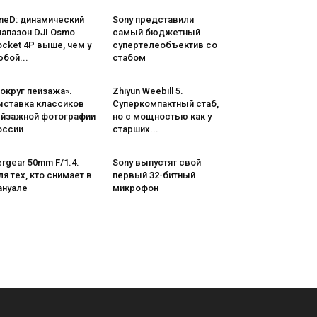
neD: динамический
Sony представили
иапазон DJI Osmo
самый бюджетный
cket 4P выше, чем у
супертелеобъектив со
бой...
стабом
округ пейзажа».
Zhiyun Weebill 5.
ыставка классиков
Cуперкомпактный стаб,
ейзажной фотографии
но с мощностью как у
оссии
старших...
rgear 50mm F/1.4.
Sony выпустят свой
я тех, кто снимает в
первый 32-битный
ануале
микрофон