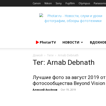
Canon
Nikon
Sony
Fujifilm
Olympus
Panasoni
Photar.ru
PhotarTV
НОВОСТИ
ВДОХНО
Домой
Теги
Arnab Debnath
Тег: Arnab Debnath
Лучшие фото за август 2019 от
фотосообщества Beyond Vision
Алексей Аксёнов
-
Окт 19, 2019