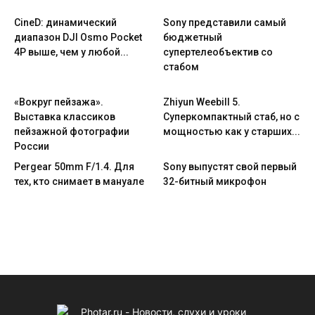
CineD: динамический
Sony представили самый
диапазон DJI Osmo Pocket
бюджетный
4P выше, чем у любой...
супертелеобъектив со
стабом
«Вокруг пейзажа».
Zhiyun Weebill 5.
Выставка классиков
Cуперкомпактный стаб, но с
пейзажной фотографии
мощностью как у старших...
России
Pergear 50mm F/1.4. Для
Sony выпустят свой первый
тех, кто снимает в мануале
32-битный микрофон