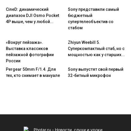
CineD: динамический
Sony представили самый
диапазон DJI Osmo Pocket
бюджетный
4P выше, чем у любой...
супертелеобъектив со
стабом
«Вокруг пейзажа».
Zhiyun Weebill 5.
Выставка классиков
Cуперкомпактный стаб, но с
пейзажной фотографии
мощностью как у старших...
России
Pergear 50mm F/1.4. Для
Sony выпустят свой первый
тех, кто снимает в мануале
32-битный микрофон