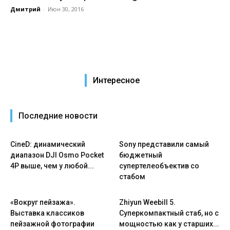
Дмитрий
-
Июн 30, 2016
Интересное
Последние новости
CineD: динамический
Sony представили самый
диапазон DJI Osmo Pocket
бюджетный
4P выше, чем у любой...
супертелеобъектив со
стабом
«Вокруг пейзажа».
Zhiyun Weebill 5.
Выставка классиков
Cуперкомпактный стаб, но с
пейзажной фотографии
мощностью как у старших...