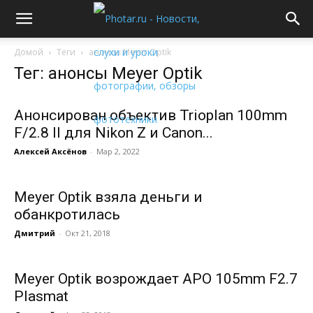
Домой
Теги
анонсы Meyer Optik
Тег: анонсы Meyer Optik
Анонсирован объектив Trioplan 100mm
F/2.8 II для Nikon Z и Canon...
Алексей Аксёнов
-
Мар 2, 2022
Meyer Optik взяла деньги и
обанкротилась
Дмитрий
-
Окт 21, 2018
Meyer Optik возрождает APO 105mm F2.7
Plasmat