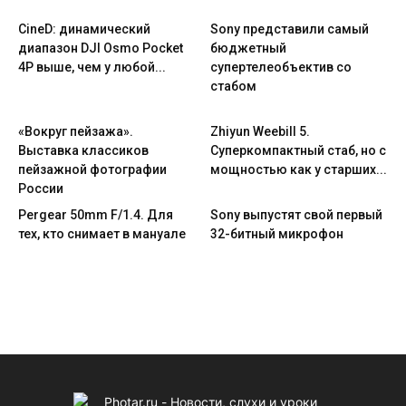
CineD: динамический
Sony представили самый
диапазон DJI Osmo Pocket
бюджетный
4P выше, чем у любой...
супертелеобъектив со
стабом
«Вокруг пейзажа».
Zhiyun Weebill 5.
Выставка классиков
Cуперкомпактный стаб, но с
пейзажной фотографии
мощностью как у старших...
России
Pergear 50mm F/1.4. Для
Sony выпустят свой первый
тех, кто снимает в мануале
32-битный микрофон