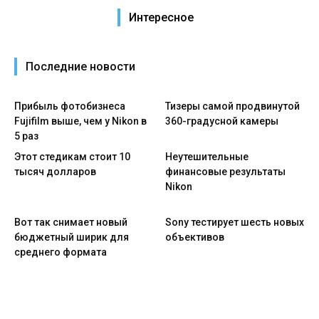
Интересное
Последние новости
Прибыль фотобизнеса
Тизеры самой продвинутой
Fujifilm выше, чем у Nikon в
360-градусной камеры
5 раз
Этот стедикам стоит 10
Неутешительные
тысяч долларов
финансовые результаты
Nikon
Вот так снимает новый
Sony тестирует шесть новых
бюджетный ширик для
объективов
среднего формата