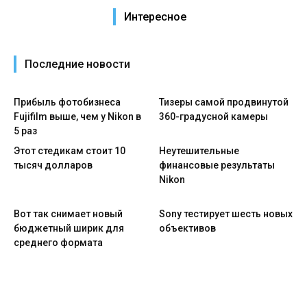
Интересное
Последние новости
Прибыль фотобизнеса
Тизеры самой продвинутой
Fujifilm выше, чем у Nikon в
360-градусной камеры
5 раз
Этот стедикам стоит 10
Неутешительные
тысяч долларов
финансовые результаты
Nikon
Вот так снимает новый
Sony тестирует шесть новых
бюджетный ширик для
объективов
среднего формата