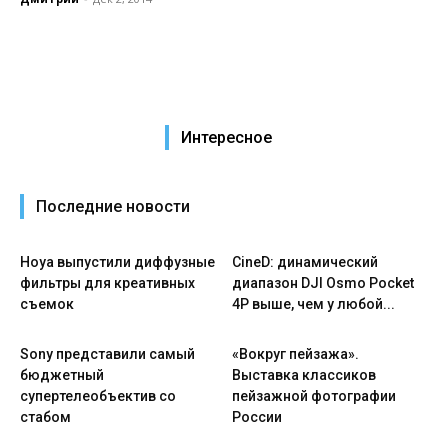
Интересное
Последние новости
Hoya выпустили диффузные
CineD: динамический
фильтры для креативных
диапазон DJI Osmo Pocket
съемок
4P выше, чем у любой...
Sony представили самый
«Вокруг пейзажа».
бюджетный
Выставка классиков
супертелеобъектив со
пейзажной фотографии
стабом
России