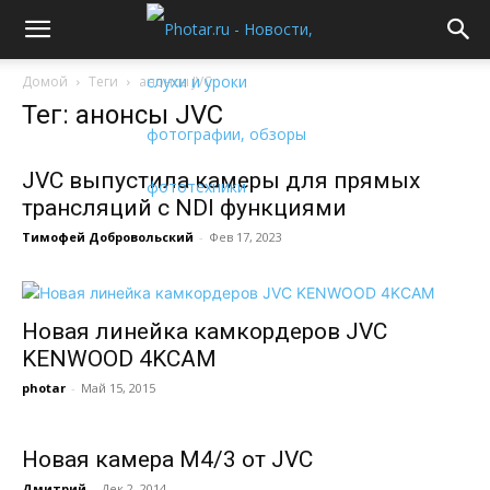
Домой
Теги
анонсы JVC
Тег: анонсы JVC
JVC выпустила камеры для прямых
трансляций с NDI функциями
Тимофей Добровольский
-
Фев 17, 2023
Новая линейка камкордеров JVC
KENWOOD 4KCAM
photar
-
Май 15, 2015
Новая камера M4/3 от JVC
Дмитрий
-
Дек 2, 2014