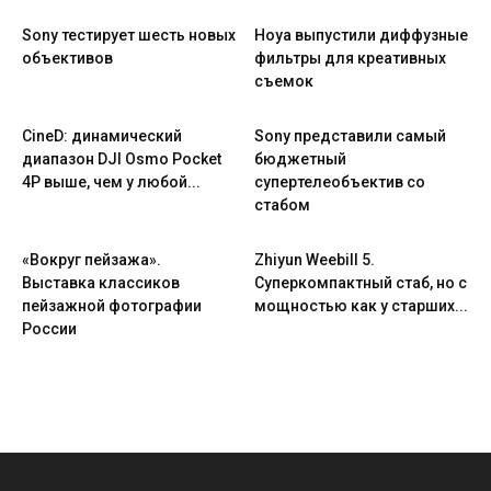
Sony тестирует шесть новых
Hoya выпустили диффузные
объективов
фильтры для креативных
съемок
CineD: динамический
Sony представили самый
диапазон DJI Osmo Pocket
бюджетный
4P выше, чем у любой...
супертелеобъектив со
стабом
«Вокруг пейзажа».
Zhiyun Weebill 5.
Выставка классиков
Cуперкомпактный стаб, но с
пейзажной фотографии
мощностью как у старших...
России