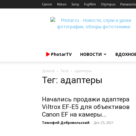
Canon
Nikon
Sony
Fujifilm
Olympus
Panasoni
Photar.ru
PhotarTV
НОВОСТИ
ВДОХНО
Домой
Теги
адаптеры
Тег: адаптеры
Начались продажи адаптера
Viltrox EF-E5 для объективов
Canon EF на камеры...
Тимофей Добровольский
-
Дек 25, 2021