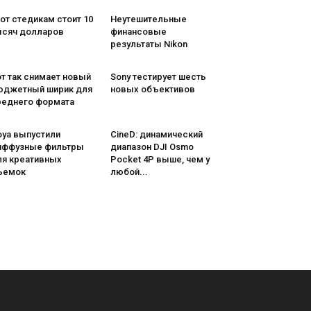
от стедикам стоит 10
Неутешительные
ысяч долларов
финансовые
результаты Nikon
т так снимает новый
Sony тестирует шесть
юджетный ширик для
новых объективов
реднего формата
oya выпустили
CineD: динамический
иффузные фильтры
диапазон DJI Osmo
ля креативных
Pocket 4P выше, чем у
ъемок
любой...