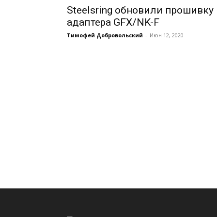
Steelsring обновили прошивку
адаптера GFX/NK-F
Тимофей Добровольский
-
Июн 12, 2020