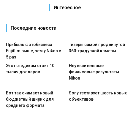
Интересное
Последние новости
Прибыль фотобизнеса
Тизеры самой продвинутой
Fujifilm выше, чем у Nikon в
360-градусной камеры
5 раз
Этот стедикам стоит 10
Неутешительные
тысяч долларов
финансовые результаты
Nikon
Вот так снимает новый
Sony тестирует шесть новых
бюджетный ширик для
объективов
среднего формата