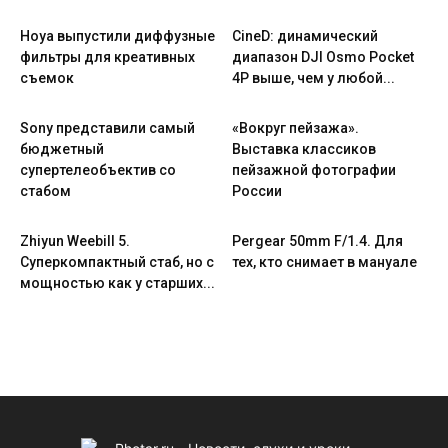
Hoya выпустили диффузные
CineD: динамический
фильтры для креативных
диапазон DJI Osmo Pocket
съемок
4P выше, чем у любой...
Sony представили самый
«Вокруг пейзажа».
бюджетный
Выставка классиков
супертелеобъектив со
пейзажной фотографии
стабом
России
Zhiyun Weebill 5.
Pergear 50mm F/1.4. Для
Cуперкомпактный стаб, но с
тех, кто снимает в мануале
мощностью как у старших...