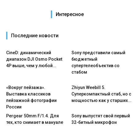
Интересное
Последние новости
CineD: динамический
Sony представили самый
диапазон DJI Osmo Pocket
бюджетный
4P выше, чем у любой...
супертелеобъектив со
стабом
«Вокруг пейзажа».
Zhiyun Weebill 5.
Выставка классиков
Cуперкомпактный стаб, но с
пейзажной фотографии
мощностью как у старших...
России
Pergear 50mm F/1.4. Для
Sony выпустят свой первый
тех, кто снимает в мануале
32-битный микрофон