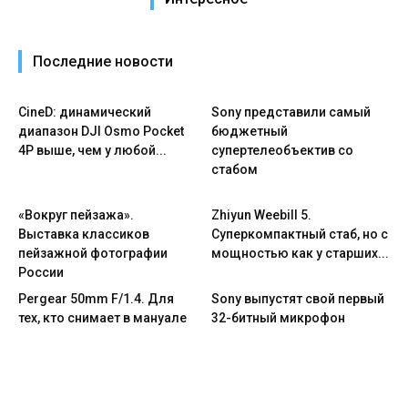
Последние новости
CineD: динамический
Sony представили самый
диапазон DJI Osmo Pocket
бюджетный
4P выше, чем у любой...
супертелеобъектив со
стабом
«Вокруг пейзажа».
Zhiyun Weebill 5.
Выставка классиков
Cуперкомпактный стаб, но с
пейзажной фотографии
мощностью как у старших...
России
Pergear 50mm F/1.4. Для
Sony выпустят свой первый
тех, кто снимает в мануале
32-битный микрофон