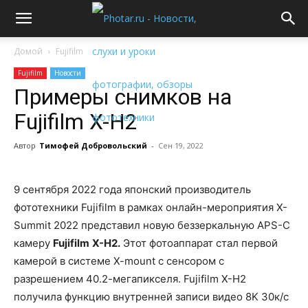
Домой
Fujifilm
Fujifilm
Новости
Примеры снимков на
Fujifilm X-H2
Автор
Тимофей Добровольский
-
Сен 19, 2022
9 сентября 2022 года японский производитель
фототехники Fujifilm в рамках онлайн-мероприятия X-
Summit 2022 представил новую беззеркальную APS-C
камеру
Fujifilm
X-H2.
Этот фотоаппарат стал первой
камерой в системе X-mount с сенсором с
разрешением 40.2-мегапикселя. Fujifilm X-H2
получила функцию внутренней записи видео 8K 30к/с